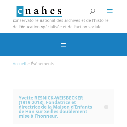
c
onservatoire
n
ational des
a
rchives et de l'
h
istoire
de l'
é
ducation
s
pécialisée et de l'action sociale
Accueil
>
Évènements
Yvette RESNICK-WEISBECKER
(1919-2018), Fondatrice et
directrice de la Maison d’Enfants
de Han sur Seilles doublement
mise à l'honneur.