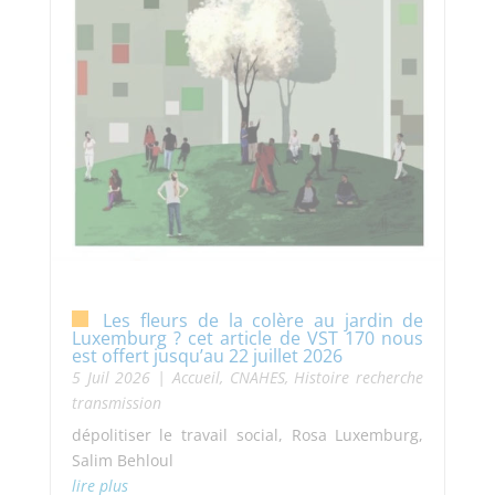
Les fleurs de la colère au jardin de
Luxemburg ? cet article de VST 170 nous
est offert jusqu’au 22 juillet 2026
5 Juil 2026
|
Accueil
,
CNAHES
,
Histoire recherche
transmission
dépolitiser le travail social, Rosa Luxemburg,
Salim Behloul
lire plus