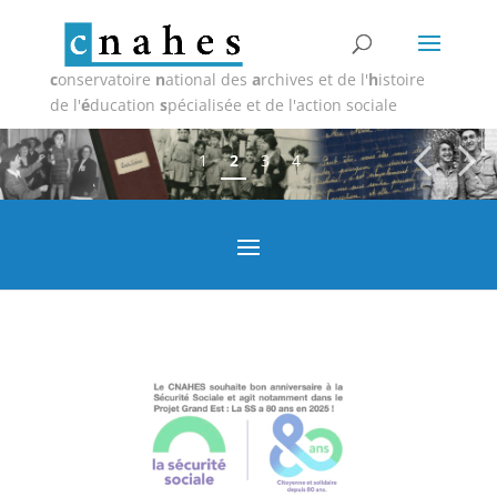
c
onservatoire
n
ational des
a
rchives et de l'
h
istoire
de l'
é
ducation
s
pécialisée et de l'action sociale
1
2
3
4