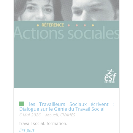
les Travailleurs Sociaux écrivent :
Dialogue sur le Génie du Travail Social
6 Mai 2026
|
Accueil
,
CNAHES
travail social, formation,
lire plus