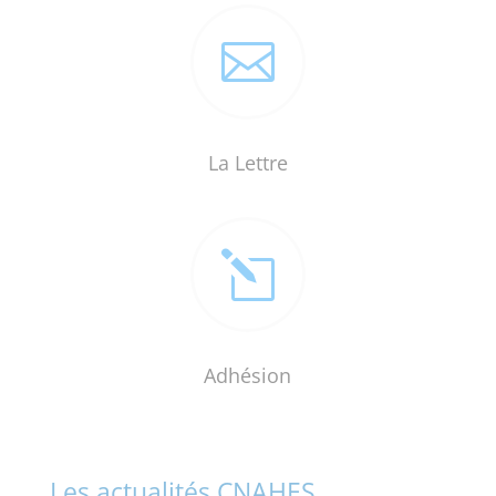

La Lettre
l
Adhésion
Les actualités CNAHES