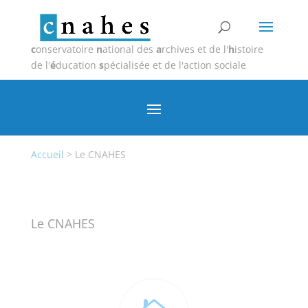
c
onservatoire
n
ational des
a
rchives et de l'
h
istoire
de l'
é
ducation
s
pécialisée et de l'action sociale
Accueil
>
Le CNAHES
Le CNAHES