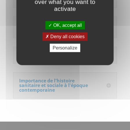
over what you want to
activate
Invitation à une Collecte de
OK, accept all
Fonds Covid 19
Deny all cookies
Personalize
Pandémie et modèle de société
Importance de l'histoire
sanitaire et sociale à l'époque
contemporaine