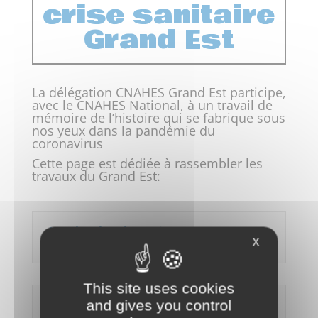
crise sanitaire
Grand Est
La délégation CNAHES Grand Est participe,
avec le CNAHES National, à un travail de
mémoire de l’histoire qui se fabrique sous
nos yeux dans la pandémie du
coronavirus
Cette page est dédiée à rassembler les
travaux du Grand Est:
Appel recherche-action
coronavirus
X
This site uses cookies
and gives you control
Coronavirus Mémoire de Crise
Sanitaire