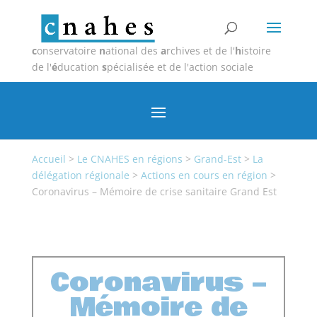
c
onservatoire
n
ational des
a
rchives et de l'
h
istoire
de l'
é
ducation
s
pécialisée et de l'action sociale
Accueil
>
Le CNAHES en régions
>
Grand-Est
>
La
délégation régionale
>
Actions en cours en région
>
Coronavirus – Mémoire de crise sanitaire Grand Est
Coronavirus –
Mémoire de