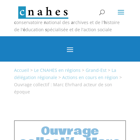
c
onservatoire
n
ational des
a
rchives et de l'
h
istoire
de l'
é
ducation
s
pécialisée et de l'action sociale
Accueil
>
Le CNAHES en régions
>
Grand-Est
>
La
délégation régionale
>
Actions en cours en région
>
Ouvrage collectif : Marc Ehrhard acteur de son
époque
Ouvrage