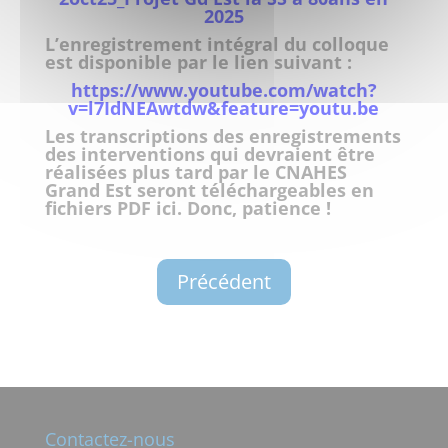
2025
L’enregistrement intégral du colloque
est disponible par le lien suivant :
https://www.youtube.com/watch?
v=l7IdNEAwtdw&feature=youtu.be
Les transcriptions des enregistrements
des interventions qui devraient être
réalisées plus tard par le CNAHES
Grand Est seront téléchargeables en
fichiers PDF ici. Donc, patience !
Précédent
Contactez-nous