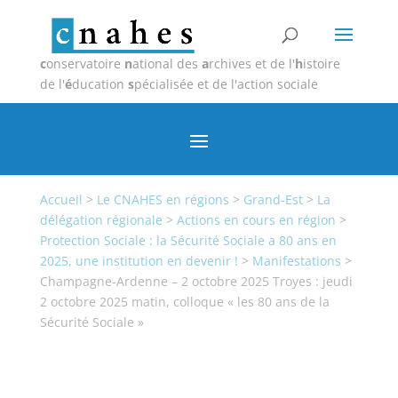
c
onservatoire
n
ational des
a
rchives et de l'
h
istoire
de l'
é
ducation
s
pécialisée et de l'action sociale
Accueil
>
Le CNAHES en régions
>
Grand-Est
>
La
délégation régionale
>
Actions en cours en région
>
Protection Sociale : la Sécurité Sociale a 80 ans en
2025, une institution en devenir !
>
Manifestations
>
Champagne-Ardenne – 2 octobre 2025 Troyes : jeudi
2 octobre 2025 matin, colloque « les 80 ans de la
Sécurité Sociale »