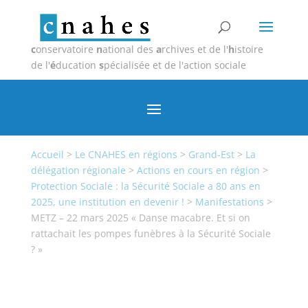
c
onservatoire
n
ational des
a
rchives et de l'
h
istoire
de l'
é
ducation
s
pécialisée et de l'action sociale
Accueil
>
Le CNAHES en régions
>
Grand-Est
>
La
délégation régionale
>
Actions en cours en région
>
Protection Sociale : la Sécurité Sociale a 80 ans en
2025, une institution en devenir !
>
Manifestations
>
METZ – 22 mars 2025 « Danse macabre. Et si on
rattachait les pompes funèbres à la Sécurité Sociale
? »