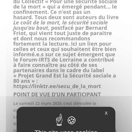
du Collectif « Pour une sécurité sociale
de la mort » qui a émergé pendant… le
confinement. Ce n’est pas un
hasard.
Tous deux sont auteurs du livre
Le coût de la mort, la sécurité sociale
jusqu’au bout
, postfacé par Bernard
Friot, qui vient tout juste de paraitre
et dont nous recommandons
fortement la lecture.
Ici un lien pour
celles et ceux qui souhaitent être bien
informé.e.s sur ce sujet émergent que
le Forum-IRTS de Lorraine a contribué
à faire connaître au côté de ses
partenaires dans le cadre du label
« Projet Grand Est la Sécurité sociale a
80 ans » :
https://linktr.ee/secu_de_la_mort
POINT DE VUE D’UN PARTICIPANT
Le samedi 22 mars 2025 s’est déroulée la
conférence gesticulée d’Alban Beaudouin et Jean-
X
Loup de Saint-Phalle à Espace Étap’HABITAT 2 rue
Georges Ducrocq Metz. Le thème était : « Danse
macabre. Et si on rattachait les pompes funèbres à