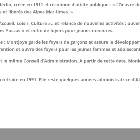
déclin, créée en 1911 et reconnue d’utilité publique : « l’Oeuvr
s et libérés des Alpes Maritimes. »
cueil, Loisir, Culture »…et relance de nouvelles activités : ouve
les Yuccas » et enfin de foyers pour jeunes mineures.
tés : Montjoye garde les foyers de garçons et assure le développe
évention et ouvre des foyers pour les jeunes femmes et adolescen
nt le même Conseil d’Administration. A partir de cette date, Mon
traite en 1991. Elle reste quelques années administratrice d’ALC