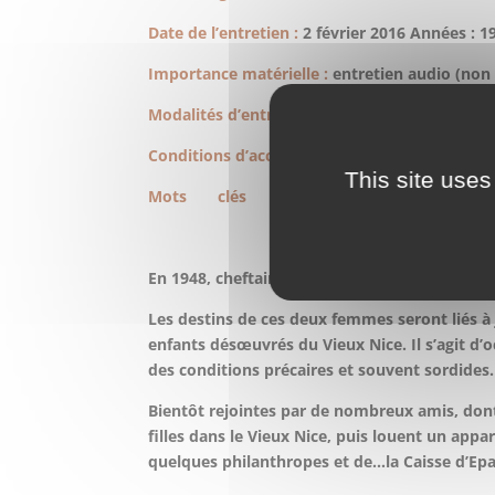
Date de l’entretien :
2 février 2016 Années : 1
Importance matérielle :
entretien audio (non e
Modalités d’entrée :
témoignage collecté pa
Conditions d’accès :
autorisation du 02 févrie
This site uses
Mots clés
:
GILLETTA DE SAINT JO
En 1948, cheftaine de guides, Monique GILLE
Les destins de ces deux femmes seront liés à
enfants désœuvrés du Vieux Nice. Il s’agit d’o
des conditions précaires et souvent sordides.
Bientôt rejointes par de nombreux amis, don
filles dans le Vieux Nice, puis louent un app
quelques philanthropes et de…la Caisse d’Epa