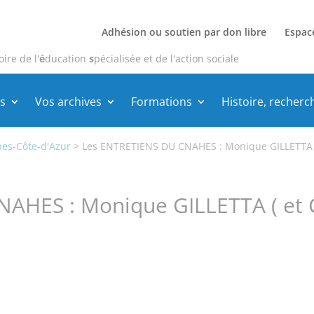
Adhésion ou soutien par don libre
Espac
oire de l'
é
ducation
s
pécialisée et de l'action sociale
s
Vos archives
Formations
Histoire, recherc
pes-Côte-d'Azur
>
Les ENTRETIENS DU CNAHES : Monique GILLETTA ( 
AHES : Monique GILLETTA ( et C