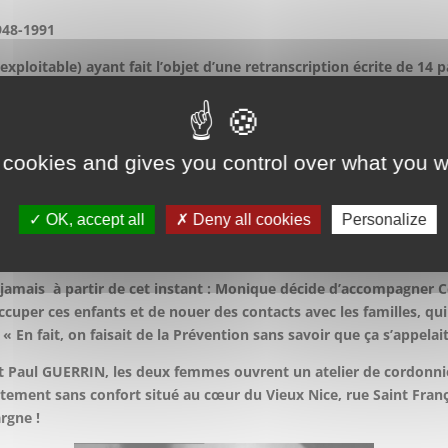
948-1991
xploitable) ayant fait l’objet d’une retranscription écrite de 14 p
r CNAHES PACA
r 2016
 cookies and gives you control over what you w
SEPH/COLIBRI/ ALPES-MARITIMES/MONTJOYE/ALC/prostitutio
OK, accept all
Deny all cookies
Personalize
TTA DE SAINT JOSEPH rencontre Jeannine PENNONE, dite COLIBRI,
 jamais à partir de cet instant : Monique décide d’accompagner 
ccuper ces enfants et de nouer des contacts avec les familles, qu
 « En fait, on faisait de la Prévention sans savoir que ça s’appel
t Paul GUERRIN, les deux femmes ouvrent un atelier de cordonnie
artement sans confort situé au cœur du Vieux Nice, rue Saint Franç
rgne !