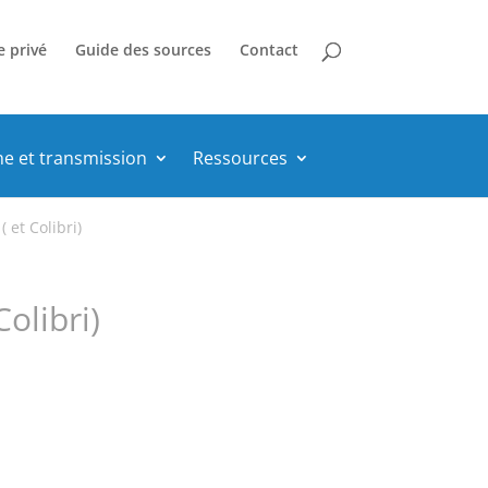
e privé
Guide des sources
Contact
he et transmission
Ressources
et Colibri)
olibri)