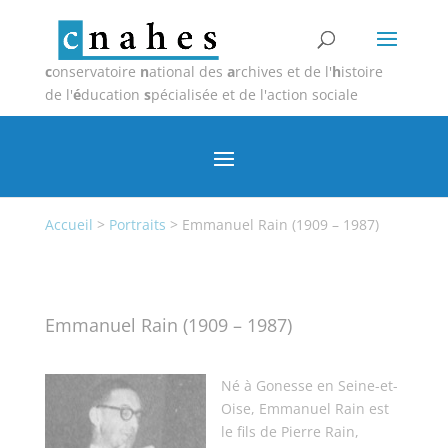
c
onservatoire
n
ational des
a
rchives et de l'
h
istoire
de l'
é
ducation
s
pécialisée et de l'action sociale
Accueil
>
Portraits
>
Emmanuel Rain (1909 – 1987)
Emmanuel Rain (1909 – 1987)
Né à Gonesse en Seine-et-
Oise, Emmanuel Rain est
le fils de Pierre Rain,