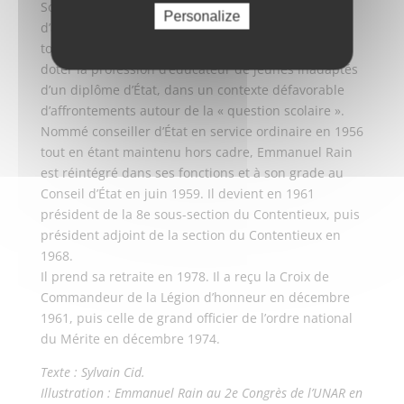
Social, dont il sera encore vice-président du conseil
Personalize
d’administration au début des années 1980. Au
tournant des années 1950, il échoue néanmoins à
doter la profession d’éducateur de jeunes inadaptés
d’un diplôme d’État, dans un contexte défavorable
d’affrontements autour de la « question scolaire ».
Nommé conseiller d’État en service ordinaire en 1956
tout en étant maintenu hors cadre, Emmanuel Rain
est réintégré dans ses fonctions et à son grade au
Conseil d’État en juin 1959. Il devient en 1961
président de la 8e sous-section du Contentieux, puis
président adjoint de la section du Contentieux en
1968.
Il prend sa retraite en 1978. Il a reçu la Croix de
Commandeur de la Légion d’honneur en décembre
1961, puis celle de grand officier de l’ordre national
du Mérite en décembre 1974.
Texte : Sylvain Cid.
Illustration : Emmanuel Rain au 2e Congrès de l’UNAR en