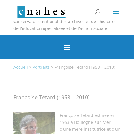
c
onservatoire
n
ational des
a
rchives et de l'
h
istoire
de l'
é
ducation
s
pécialisée et de l'action sociale
Accueil
>
Portraits
>
Françoise Tétard (1953 – 2010)
Françoise Tétard (1953 – 2010)
Françoise Tétard est née en
1953 à Boulogne-sur-Mer
d’une mère institutrice et d’un