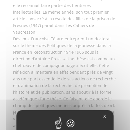
elle reconnaît faire partie des héritières
intellectuelles. La même année, son tout premier
article consacré à la révolte des filles de la prison de
Fresnes (1947) paraît dans Les Cahiers de
Vaucresson.
Dès lors, Françoise Tétard entreprend un doctorat
sur le thème des Politiques de la jeunesse dans la
France en Reconstruction 1944-1966 sous la
direction d’Antoine Prost. « Une thèse est comme un
chef-œuvre de compagnonnage » écrit-elle. Cette
réflexion alimentera en effet pendant près de vingt
ans une part essentielle de ses actions de recherche
et d’animation de la recherche, de promotion de
l’histoire et de publication, sans aboutir à la forme
académique d’une thèse. Ce faisant, elle aborde le
champ des politiques menées auprès à la fois de « la
jeunesse qui va bien » et de « la jeunesse qui va mal
X
» mises en œuvre majoritairement par des
associations. En 1995, le CRIV ferme ses portes.