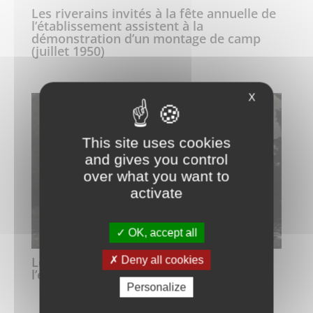
Les riverains invités à la fête annuelle de
l’établissement assistent à la
démonstration d’un montage de camp
(juillet 1950)
X
This site uses cookies
and gives you control
over what you want to
activate
OK, accept all
Les jeux lors de la fête annuelle de
Deny all cookies
l’établissement (juillet 1950)
Personalize