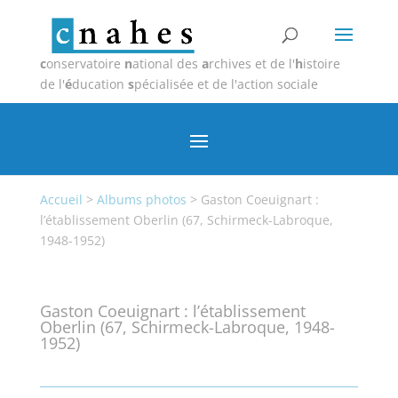
c
onservatoire
n
ational des
a
rchives et de l'
h
istoire
de l'
é
ducation
s
pécialisée et de l'action sociale
Accueil
>
Albums photos
>
Gaston Coeuignart :
l’établissement Oberlin (67, Schirmeck-Labroque,
1948-1952)
Gaston Coeuignart : l’établissement
Oberlin (67, Schirmeck-Labroque, 1948-
1952)