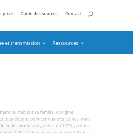
e privé
Guide des sources
Contact
he et transmission
Ressources
ent où habitait sa famille, d’origine
 et tous deux se sont connus très jeunes, mais
de la déclaration de guerre, en 1939, Jacques
étienne). Il est alors mobilisé pendant 9 mois