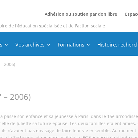
Adhésion ou soutien par don libre
Espac
oire de l'
é
ducation
s
pécialisée et de l'action sociale
s
Vos archives
Formations
Histoire, recherc
– 2006)
 – 2006)
 passé son enfance et sa jeunesse à Paris, dans le 15e arrondissem
celle de Juliette sa future épouse. Les deux familles étaient amies,
, ils n’avaient pas envisagé de faire leur vie ensemble. Au moment 
res à la Sorbonne, et membre actif de la JEC (Jeunesse étudiante chr