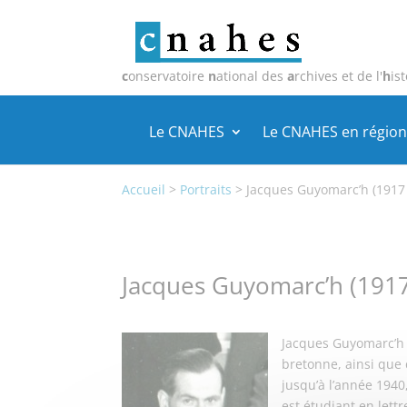
c
onservatoire
n
ational des
a
rchives et de l'
h
ist
Le CNAHES
Le CNAHES en région
Accueil
>
Portraits
>
Jacques Guyomarc’h (1917 
Jacques Guyomarc’h (1917
Jacques Guyomarc’h a
bretonne, ainsi que 
jusqu’à l’année 1940
est étudiant en lett