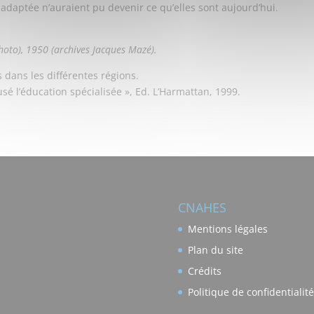
nadaptée n’auraient pu devenir ce qu’elles sont aujourd’hui.
 photo), 1950 (archives Jacques Mazé).
 dans les différentes régions.
usé l’éducation spécialisée », Ed. L’Harmattan, 1999.
CNAHES
Mentions légales
Plan du site
Crédits
Politique de confidentialité