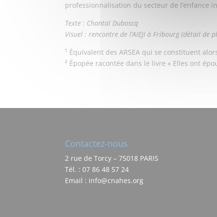
professionnalisation du secteur de l’enfance i
Texte : Chantal Duboscq
Visuel : rencontre de l’AIEJI à Fribourg (détail de
¹ Équivalent des ARSEA qui se constituent alors
² Épopée racontée dans le livre « Elles ont épo
Contactez-nous
2 rue de Torcy – 75018 PARIS
Tél. : 07 86 48 57 24
Email : info@cnahes.org