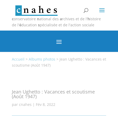
c
onservatoire
n
ational des
a
rchives et de l'
h
istoire
de l'
é
ducation
s
pécialisée et de l'action sociale
Accueil
>
Albums photos
>
Jean Ughetto : Vacances et
scoutisme (Août 1947)
Jean Ughetto : Vacances et scoutisme
(Août 1947)
par
cnahes
|
Fév 8, 2022