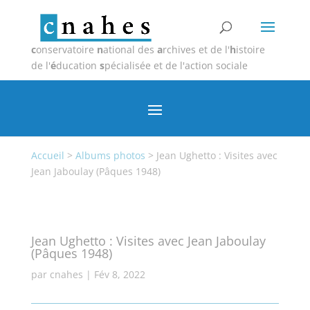
c
onservatoire
n
ational des
a
rchives et de l'
h
istoire
de l'
é
ducation
s
pécialisée et de l'action sociale
Accueil
>
Albums photos
>
Jean Ughetto : Visites avec
Jean Jaboulay (Pâques 1948)
Jean Ughetto : Visites avec Jean Jaboulay
(Pâques 1948)
par
cnahes
|
Fév 8, 2022