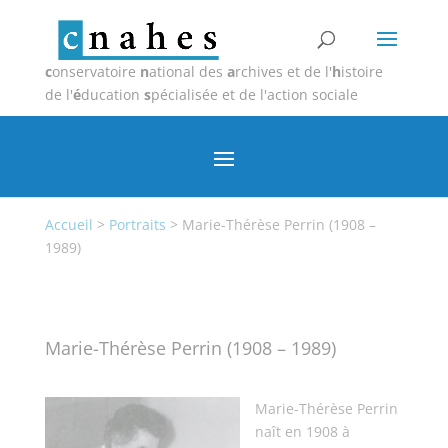
c
onservatoire
n
ational des
a
rchives et de l'
h
istoire
de l'
é
ducation
s
pécialisée et de l'action sociale
Accueil
>
Portraits
>
Marie-Thérèse Perrin (1908 –
1989)
Marie-Thérèse Perrin (1908 – 1989)
Marie-Thérèse Perrin
naît en 1908 à