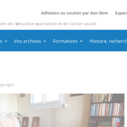
Adhésion ou soutien par don libre
Espac
oire de l'
é
ducation
s
pécialisée et de l'action sociale
s
Vos archives
Formations
Histoire, recherc
ignages