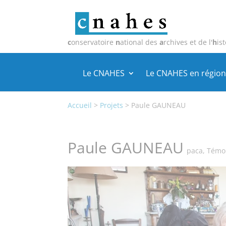
c
onservatoire
n
ational des
a
rchives et de l'
h
ist
Le CNAHES
Le CNAHES en région
Accueil
>
Projets
>
Paule GAUNEAU
Paule GAUNEAU
paca
,
Témo