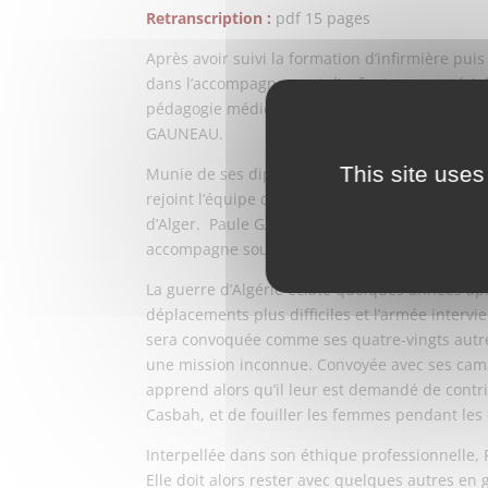
Retranscription :
pdf 15 pages
Après avoir suivi la formation d’infirmière puis
dans l’accompagnement d’enfants « caractériels
pédagogie médico-sociale du professeur LAFON.
GAUNEAU.
This site uses
Munie de ses diplômes, elle occupe son premie
rejoint l’équipe de Bernard DUREY qui vient 
d’Alger. Paule GAUNEAU intervient aussi à dom
accompagne souvent en Métropole lorsqu’il s’a
La guerre d’Algérie éclate quelques années apr
déplacements plus difficiles et l’armée intervi
sera convoquée comme ses quatre-vingts autres
une mission inconnue. Convoyée avec ses cama
apprend alors qu’il leur est demandé de contr
Casbah, et de fouiller les femmes pendant les 
Interpellée dans son éthique professionnelle, 
Elle doit alors rester avec quelques autres en