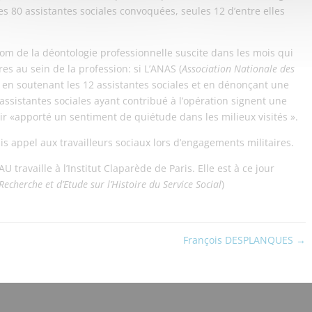
es 80 assistantes sociales convoquées, seules 12 d’entre elles
 nom de la déontologie professionnelle suscite dans les mois qui
es au sein de la profession: si L’ANAS (
Association Nationale des
e en soutenant les 12 assistantes sociales et en dénonçant une
6 assistantes sociales ayant contribué à l’opération signent une
oir «apporté un sentiment de quiétude dans les milieux visités ».
is appel aux travailleurs sociaux lors d’engagements militaires.
ravaille à l’Institut Claparède de Paris. Elle est à ce jour
echerche et d’Etude sur l’Histoire du Service Social
)
François DESPLANQUES
→