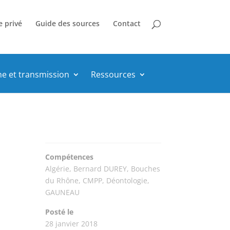
e privé
Guide des sources
Contact
he et transmission
Ressources
Compétences
Algérie
,
Bernard DUREY
,
Bouches
du Rhône
,
CMPP
,
Déontologie
,
GAUNEAU
Posté le
28 janvier 2018