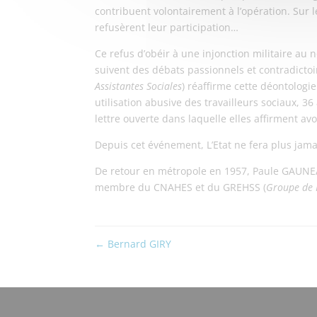
contribuent volontairement à l’opération. Sur l
refusèrent leur participation…
Ce refus d’obéir à une injonction militaire au
suivent des débats passionnels et contradictoir
Assistantes Sociales
) réaffirme cette déontologi
utilisation abusive des travailleurs sociaux, 3
lettre ouverte dans laquelle elles affirment av
Depuis cet événement, L’Etat ne fera plus jama
De retour en métropole en 1957, Paule GAUNEAU t
membre du CNAHES et du GREHSS (
Groupe de R
←
Bernard GIRY