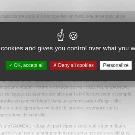
 d’assistante sociale à Montpellier en 1946, Paule se spécialise
 et intelligents » pendant deux années à l’institut de psycho-
 Elle y fait la connaissance de son futur mari Jacques
 cookies and gives you control over what you w
r poste à 25 ans en 1950 en Algérie où, avec son mari, elle
de créer un centre médical psycho-pédagogique à Douera près
icile auprès des enfants algériens de la Casbah, qu’elle
OK, accept all
Deny all cookies
Personalize
git de placement en IMP (
Institut Médico-Pédagogique
).
ès. Après le 1er novembre 1954, l’insécurité rend les
ent pour « rétablir l’ordre ». Un soir de mai 1956, Paule GAUNEAU
 collègues assistantes sociales par la Préfecture pour accomplir
rades en camion blindé dans un commissariat d’Alger, elle
ibuer à une opération militaire de grande envergure sur la
opérations de contrôle.
Paule GAUNEAU refuse de participer à cette opération militaire.
 garde-à-vue toute la nuit pendant que certaines de ses collègues