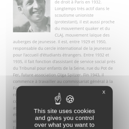
de droit à Paris en 1932.
Longtemps très actif dans le
scoutisme unioniste
(protestant), il est aussi proche
du mouvement quaker et du
CLAJ, mouvement laïque des
auberges de jeunesse. Il est, entre 1929 et 1950,
responsable du cercle international de la jeunesse
pour l’accueil d’étudiants étrangers. Entre 1932 et
1935, il fait fonction d’assistant de service social près
du Tribunal pour enfants de la Seine, rue du Pot de
Fer, future association Olga Spitzer. Fin 1943, il
commence à travailler au commissariat général à la
Famille et est nommé à Lille en tant que délégué
X
régional adjoint. En 1945 il est nommé à Paris
comme inspecteur à la Population. En 1946-1947, il
assure la direction du Chalet international des
This site uses cookies
étudiants de Combloux, destiné aux étudiants
and gives you control
victimes de la guerre. En 1947, retour à
over what you want to
l’administration de la Santé Publique qu’il ne