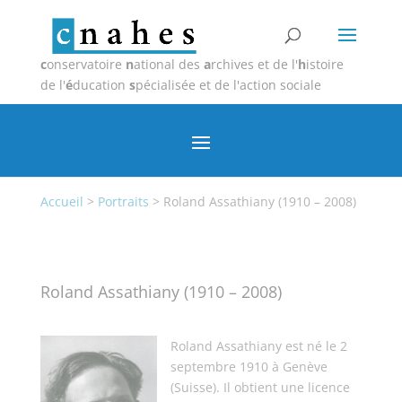
c
onservatoire
n
ational des
a
rchives et de l'
h
istoire
de l'
é
ducation
s
pécialisée et de l'action sociale
Accueil
>
Portraits
>
Roland Assathiany (1910 – 2008)
Roland Assathiany (1910 – 2008)
Roland Assathiany est né le 2
septembre 1910 à Genève
(Suisse). Il obtient une licence