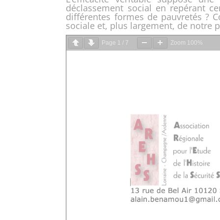
déclassement social en repérant ce
différentes formes de pauvretés ? 
sociale et, plus largement, de notre p
Page
1
/
7
Zoom
100%