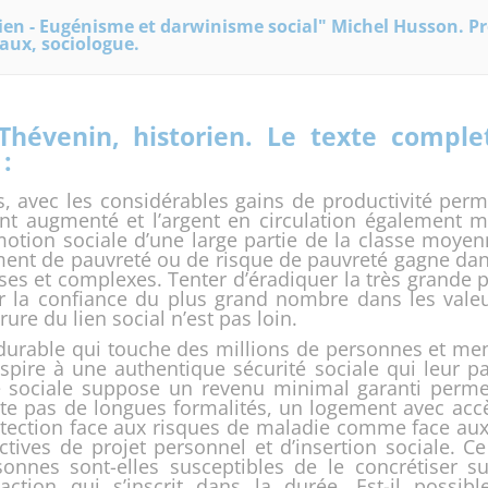
ien - Eugénisme et darwinisme social" Michel Husson. Pr
taux, sociologue.
Thévenin, historien. Le texte comple
 :
s, avec les considérables gains de productivité perm
nt augmenté et l’argent en circulation également ma
otion sociale d’une large partie de la classe moyen
ment de pauvreté ou de risque de pauvreté gagne dans 
es et complexes. Tenter d’éradiquer la très grande 
éer la confiance du plus grand nombre dans les vale
rure du lien social n’est pas loin.
durable qui touche des millions de personnes et menac
ire à une authentique sécurité sociale qui leur pa
ité sociale suppose un revenu minimal garanti perme
e pas de longues formalités, un logement avec accès à
tection face aux risques de maladie comme face aux 
tives de projet personnel et d’insertion sociale. Ce p
nnes sont-elles susceptibles de le concrétiser s
 action qui s’inscrit dans la durée. Est-il possi