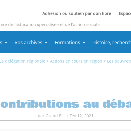
Adhésion ou soutien par don libre
Espac
oire de l'
é
ducation
s
pécialisée et de l'action sociale
s
Vos archives
Formations
Histoire, recherc
La délégation régionale
>
Actions en cours en région
>
Les pauvreté
ontributions au déb
par
Grand Est
|
Fév 12, 2021