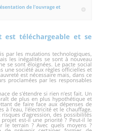
ésentation de l'ouvrage et
t est téléchargeable et se
is par les mutations technologiques,
is les inégalités se sont à nouveau
ne se sont éloignées. Le pacte social
une société aux règles officielles et
pauvreté est nécessaire mais, dans ce
urs proclamées par les responsables
e de s’étendre si rien n’est fait. Un
raît de plus en plus hypothétique et
ttant de faire face aux dépenses de
 l’eau, l’électricité et le chauffage,
risques d’agression, des possibilités
rojet est-il une priorité ? Peut-il le
ur le terrain ? Avec quels moyens ?
ble de prévenir certaines formes de