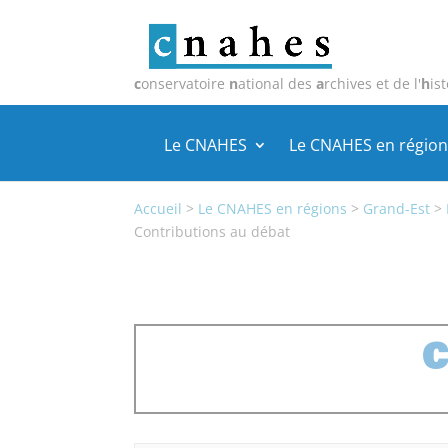
c
onservatoire
n
ational des
a
rchives et de l'
h
ist
Le CNAHES
Le CNAHES en région
Accueil
>
Le CNAHES en régions
>
Grand-Est
>
Contributions au débat
C