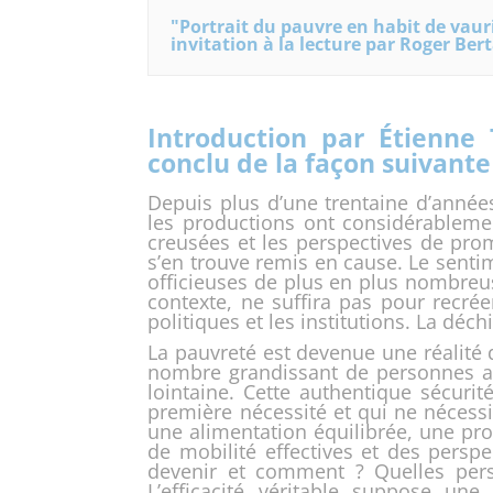
"Portrait du pauvre en habit de vaur
invitation à la lecture par Roger Ber
Introduction par Étienne 
conclu de la façon suivante
Depuis plus d’une trentaine d’année
les productions ont considérableme
creusées et les perspectives de prom
s’en trouve remis en cause. Le senti
officieuses de plus en plus nombreus
contexte, ne suffira pas pour recr
politiques et les institutions. La déchi
La pauvreté est devenue une réalité 
nombre grandissant de personnes asp
lointaine. Cette authentique sécur
première nécessité et qui ne nécessit
une alimentation équilibrée, une pro
de mobilité effectives et des perspec
devenir et comment ? Quelles perso
L’efficacité véritable suppose une