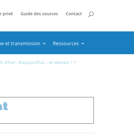
e privé
Guide des sources
Contact
he et transmission
Ressources
s d’hier, d’aujourd’hui… et demain ?
>
at