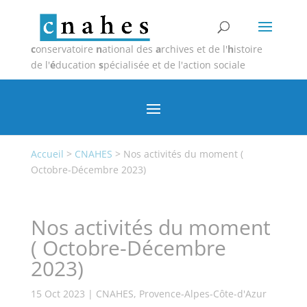
c
onservatoire
n
ational des
a
rchives et de l'
h
istoire
de l'
é
ducation
s
pécialisée et de l'action sociale
Accueil
>
CNAHES
>
Nos activités du moment (
Octobre-Décembre 2023)
Nos activités du moment
( Octobre-Décembre
2023)
15 Oct 2023
|
CNAHES
,
Provence-Alpes-Côte-d'Azur