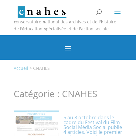
c
onservatoire
n
ational des
a
rchives et de l'
h
istoire
de l'
é
ducation
s
pécialisée et de l'action sociale
Accueil
>
CNAHES
Catégorie :
CNAHES
5 au 8 octobre dans le
cadre du Festival du Film
Social Média Social publie
4 articles. Voici le premier