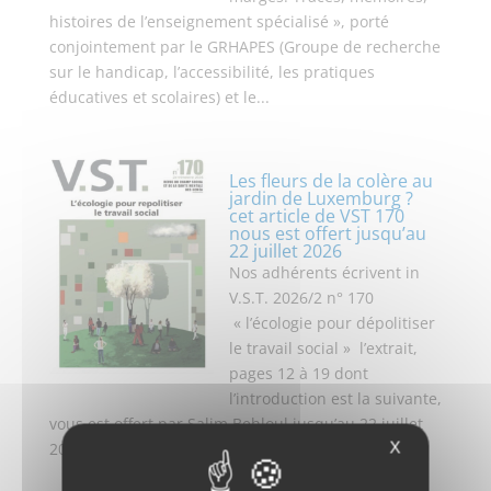
histoires de l’enseignement spécialisé », porté
conjointement par le GRHAPES (Groupe de recherche
sur le handicap, l’accessibilité, les pratiques
éducatives et scolaires) et le...
Les fleurs de la colère au
jardin de Luxemburg ?
cet article de VST 170
nous est offert jusqu’au
22 juillet 2026
Nos adhérents écrivent in
V.S.T. 2026/2 n° 170
« l’écologie pour dépolitiser
le travail social » l’extrait,
pages 12 à 19 dont
l’introduction est la suivante,
vous est offert par Salim Behloul jusqu’au 22 juillet
X
2026 : Pendant des millénaires,...