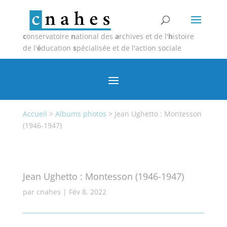
c
onservatoire
n
ational des
a
rchives et de l'
h
istoire
de l'
é
ducation
s
pécialisée et de l'action sociale
Accueil
>
Albums photos
>
Jean Ughetto : Montesson
(1946-1947)
Jean Ughetto : Montesson (1946-1947)
par
cnahes
|
Fév 8, 2022