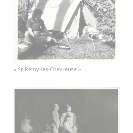
« St-Rémy-les-Chevreuse »