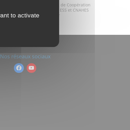
Convention de Coopération
2018 FAIRE ESS et CNAHES
ant to activate
Montpellier
Nos réseaux sociaux