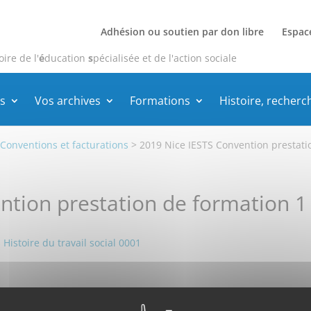
Adhésion ou soutien par don libre
Espac
oire de l'
é
ducation
s
pécialisée et de l'action sociale
s
Vos archives
Formations
Histoire, recherc
>
Conventions et facturations
>
2019 Nice IESTS Convention prestati
ntion prestation de formation 1
Histoire du travail social 0001