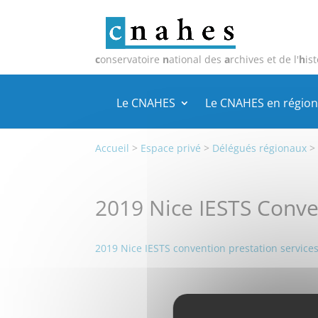
c
onservatoire
n
ational des
a
rchives et de l'
h
ist
Le CNAHES
Le CNAHES en région
Accueil
>
Espace privé
>
Délégués régionaux
2019 Nice IESTS Conve
2019 Nice IESTS convention prestation services 