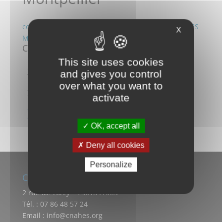
convention de coopération 2018 Faire ESS et CNAHES
X
Montpellier
Conventions et facturations
This site uses cookies
2019 Nice IESTS Convention de prestation de
and gives you control
formation 2
over what you want to
2019 Nice IESTS Convention prestation de
activate
formation 1
Convention de Coopération 2018 FAIRE ESS et
CNAHES Montpellier
OK, accept all
Deny all cookies
Personalize
Contactez-nous
2 rue de Torcy – 75018 PARIS
Tél. : 07 86 48 57 24
Email : info@cnahes.org