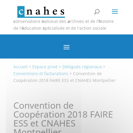
c
onservatoire
n
ational des
a
rchives et de l'
h
istoire
de l'
é
ducation
s
pécialisée et de l'action sociale
Accueil
>
Espace privé
>
Délégués régionaux
>
Conventions et facturations
>
Convention de
Coopération 2018 FAIRE ESS et CNAHES Montpellier
Convention de
Coopération 2018 FAIRE
ESS et CNAHES
Montpellier