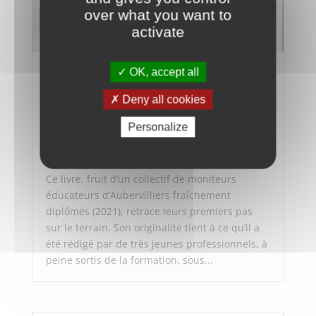
over what you want to
activate
OK, accept all
Des moniteurs éducateurs écrivent :
Récits d’apprentissages en terres
Deny all cookies
éducatives
par
bretagne
|
Oct 12, 2025
|
Accueil
,
CNAHES
,
Personalize
Ile-de-France
,
Recherche et transmission en Île-de-
France
Ce livre, fruit d’un collectif de moniteurs
éducateurs d’Aubervilliers fraîchement
diplômés (2021), retrace leurs premiers pas
sur le terrain. Son originalité tient à ce qu’il a
été rédigé par de très jeunes professionnels, à
peine sortis de la formation, sous...