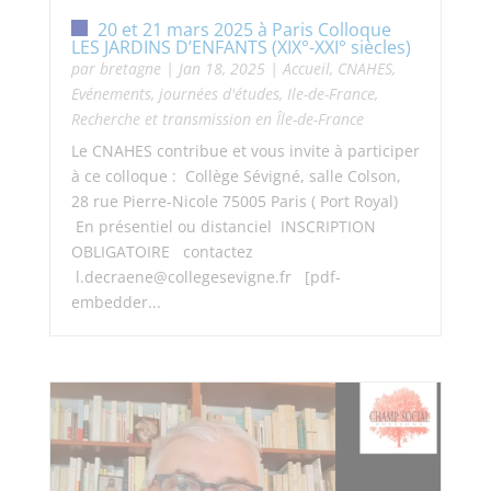
20 et 21 mars 2025 à Paris Colloque
LES JARDINS D’ENFANTS (XIX°-XXI° siècles)
par
bretagne
|
Jan 18, 2025
|
Accueil
,
CNAHES
,
Evénements, journées d'études
,
Ile-de-France
,
Recherche et transmission en Île-de-France
Le CNAHES contribue et vous invite à participer
à ce colloque : Collège Sévigné, salle Colson,
28 rue Pierre-Nicole 75005 Paris ( Port Royal)
En présentiel ou distanciel INSCRIPTION
OBLIGATOIRE contactez
l.decraene@collegesevigne.fr [pdf-
embedder...