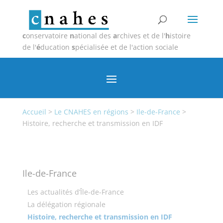
c
onservatoire
n
ational des
a
rchives et de l'
h
istoire
de l'
é
ducation
s
pécialisée et de l'action sociale
Accueil
>
Le CNAHES en régions
>
Ile-de-France
>
Histoire, recherche et transmission en IDF
Ile-de-France
Les actualités d’Île-de-France
La délégation régionale
Histoire, recherche et transmission en IDF