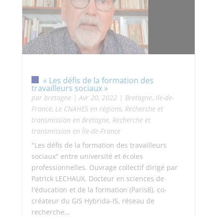
« Les défis de la formation des
travailleurs sociaux »
par
bretagne
|
Avr 20, 2022
|
Bretagne
,
Ile-de-
France
,
Le CNAHES en régions
,
Recherche et
transmission en Bretagne
,
Recherche et
transmission en Île-de-France
"Les défis de la formation des travailleurs
sociaux" entre université et écoles
professionnelles. Ouvrage collectif dirigé par
Patrick LECHAUX, Docteur en sciences de
l'éducation et de la formation (Paris8), co-
créateur du GIS Hybrida-IS, réseau de
recherche...