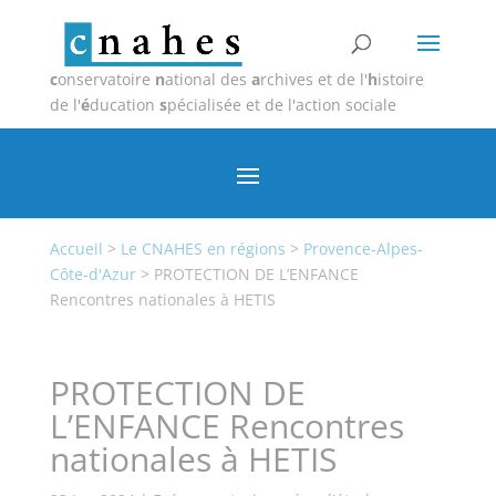
c
onservatoire
n
ational des
a
rchives et de l'
h
istoire
de l'
é
ducation
s
pécialisée et de l'action sociale
Accueil
>
Le CNAHES en régions
>
Provence-Alpes-
Côte-d'Azur
>
PROTECTION DE L’ENFANCE
Rencontres nationales à HETIS
PROTECTION DE
L’ENFANCE Rencontres
nationales à HETIS