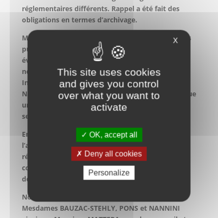
réglementaires différents. Rappel a été fait des
obligations en termes d’archivage.
Madame PONS, adjointe de la section des archives
X
publiques, a ensuite présenté les diverses
évolutions de la réglementation à partir
This site uses cookies
notamment du protocole signé entre le Service
Interministériel des Archives de France et l’Union
and gives you control
Nationale des Associations Familiales, qui constitue
over what you want to
un référentiel particulièrement adapté à notre
activate
secteur d’activité.
Enfin, Madame NANNINI, chef de projet pour
OK, accept all
l’archivage électronique, a rappelé les textes
Deny all cookies
réglementaires en la matière et les modalités
concrètes d’archivage des documents
Personalize
dématérialisés.
Nous tenons à remercier chaleureusement
Mesdames BAUZAC-STEHLY, PONS et NANNINI