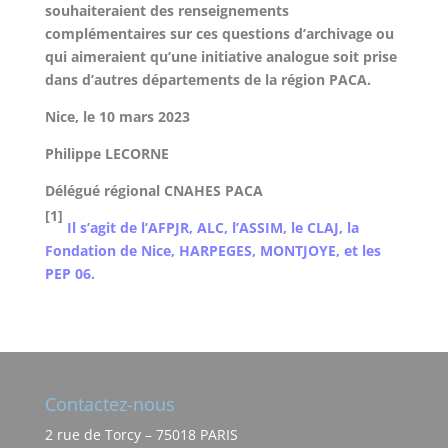
souhaiteraient des renseignements
complémentaires sur ces questions d’archivage ou
qui aimeraient qu’une initiative analogue soit prise
dans d’autres départements de la région PACA.
Nice, le 10 mars 2023
Philippe LECORNE
Délégué régional CNAHES PACA
[1]
Il s’agit de l’AFPJR, ALC, l’ASSIM, le CLAJ, la
Fondation de Nice, HARPEGES, MONTJOYE, et les
PEP 06.
Contactez-nous
2 rue de Torcy – 75018 PARIS