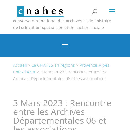
c
onservatoire
n
ational des
a
rchives et de l'
h
istoire
de l'
é
ducation
s
pécialisée et de l'action sociale
Accueil
>
Le CNAHES en régions
>
Provence-Alpes-
Côte-d'Azur
>
3 Mars 2023 : Rencontre entre les
Archives Départementales 06 et les associations
3 Mars 2023 : Rencontre
entre les Archives
Départementales 06 et
les associations