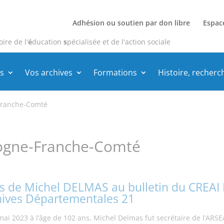
Adhésion ou soutien par don libre
Espac
oire de l'
é
ducation
s
pécialisée et de l'action sociale
s
Vos archives
Formations
Histoire, recherc
Franche-Comté
ogne-Franche-Comté
ts de Michel DELMAS au bulletin du CREAI 
hives Départementales 21
ai 2023 à l’âge de 102 ans, Michel Delmas fut secrétaire de l’ARSEA