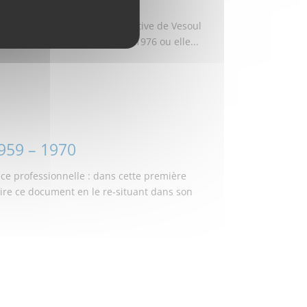
e (2/3) de Colette MAINGUY, native de Vesoul
le Goffic à Rennes 1965-69 à 1976 ou elle...
1959 – 1970
e professionnelle : dans cette première
 lire ce document en le re-situant dans son