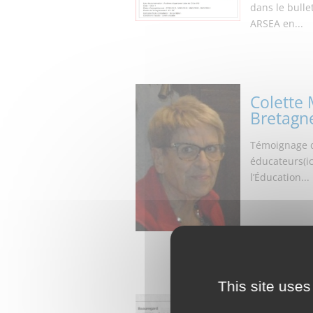
dans le bulle
ARSEA en...
Colette 
Bretagn
Témoignage de
éducateurs(ic
l’Éducation...
This site uses
Colette 