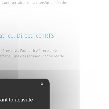
es anniversaires de la transformation des
rice, Directrice IRTS
 Prévalaye, Formatrice à l’école des
 Bretagne. Une des Femmes Pionnières de
X
ant to activate
c Rennes