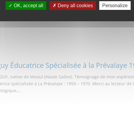
OK, accept all
Deny all cookies
Personalize
aits d’heureux anniversaire : 85 ans le 28 février 2022 Témoignag
. Ici ses premiers pas comme formatrice à l’école de la rue Charles 
uy Éducatrice Spécialisée à la Prévalaye 
GUY, native de Vesoul (Haute Saône). Témoignage de mon expérienc
trice spécialisée à La Prévalaye : 1959 – 1970. Merci au lecteur de
logique,...