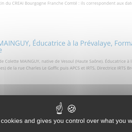
tin du CREAI Bourgogne Franche Comté : ils correspondent aux dat
MAINGUY, Éducatrice à la Prévalaye, Format
e
 Colette MAINGUY, native de Vesoul (Haute Saône). Éducatrice à la
es) de la rue Charles Le Goffic puis APCS et IRTS, Directrice IRTS
 cookies and gives you control over what you w
Mainguy Formatrice École Charles le Goffi