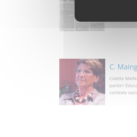
avec nos souh
(Haute Saône)
C. Maing
Colette MAIN
partie1 Éduca
contexte socio