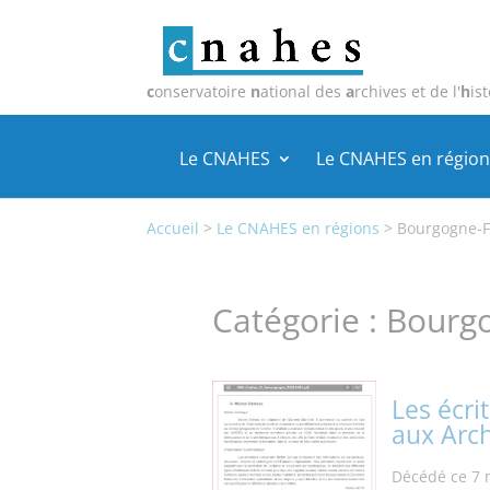
c
onservatoire
n
ational des
a
rchives et de l'
h
ist
Le CNAHES
Le CNAHES en région
Accueil
>
Le CNAHES en régions
>
Bourgogne-
Catégorie :
Bourg
Les écri
aux Arc
Décédé ce 7 m