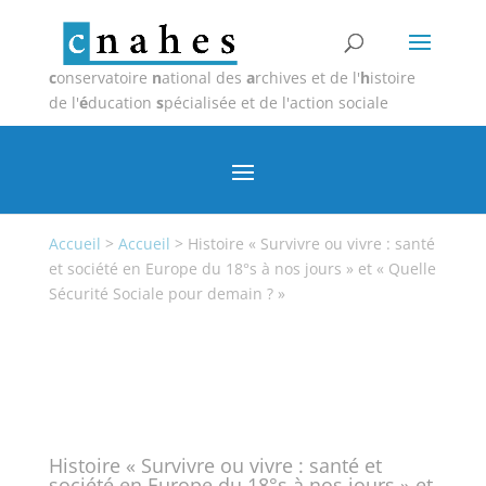
c
onservatoire
n
ational des
a
rchives et de l'
h
istoire
de l'
é
ducation
s
pécialisée et de l'action sociale
Accueil
>
Accueil
>
Histoire « Survivre ou vivre : santé
et société en Europe du 18°s à nos jours » et « Quelle
Sécurité Sociale pour demain ? »
Histoire « Survivre ou vivre : santé et
société en Europe du 18°s à nos jours » et