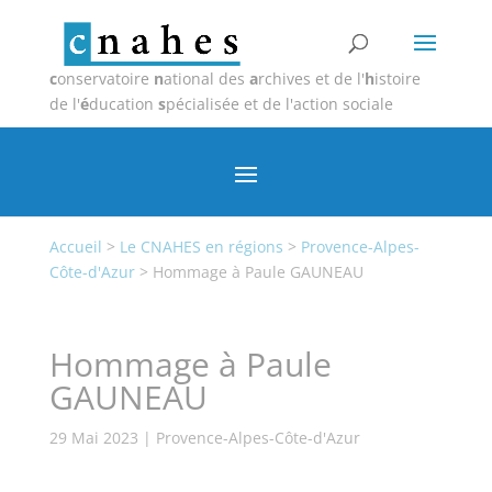
c
onservatoire
n
ational des
a
rchives et de l'
h
istoire
de l'
é
ducation
s
pécialisée et de l'action sociale
Accueil
>
Le CNAHES en régions
>
Provence-Alpes-
Côte-d'Azur
>
Hommage à Paule GAUNEAU
Hommage à Paule
GAUNEAU
29 Mai 2023
|
Provence-Alpes-Côte-d'Azur