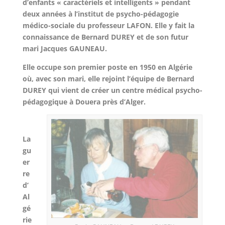
d’enfants « caractériels et intelligents » pendant
deux années à l’institut de psycho-pédagogie
médico-sociale du professeur LAFON. Elle y fait la
connaissance de Bernard DUREY et de son futur
mari Jacques GAUNEAU.
Elle occupe son premier poste en 1950 en Algérie
où, avec son mari, elle rejoint l’équipe de Bernard
DUREY qui vient de créer un centre médical psycho-
pédagogique à Douera près d’Alger.
La
gu
er
re
d’
Al
gé
rie