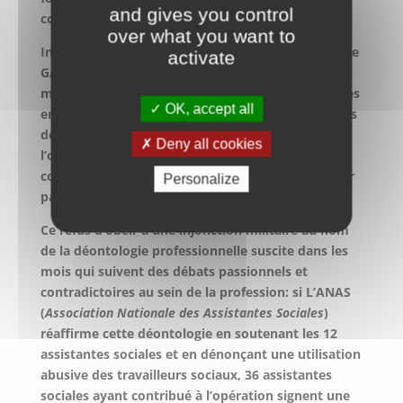
and gives you control
contrôle.
over what you want to
Interpellée dans son éthique professionnelle, Paule
activate
GAUNEAU refuse de participer à cette opération
militaire. Elle doit alors rester avec quelques autres
OK, accept all
en garde-à-vue toute la nuit pendant que certaines
de ses collègues contribuent volontairement à
Deny all cookies
l’opération. Sur les 80 assistantes sociales
convoquées, seules 12 d’entre elles refusèrent leur
Personalize
participation…
Ce refus d’obéir à une injonction militaire au nom
de la déontologie professionnelle suscite dans les
mois qui suivent des débats passionnels et
contradictoires au sein de la profession: si L’ANAS
(
Association Nationale des Assistantes Sociales
)
réaffirme cette déontologie en soutenant les 12
assistantes sociales et en dénonçant une utilisation
abusive des travailleurs sociaux, 36 assistantes
sociales ayant contribué à l’opération signent une