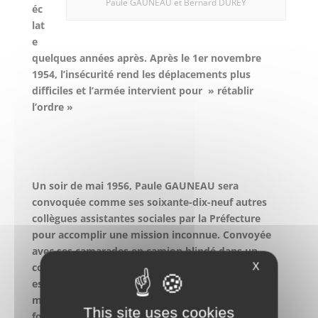
Paule GAUNEAU et Bernard DUREY
éc
lat
e
quelques années après. Après le 1er novembre
1954, l’insécurité rend les déplacements plus
difficiles et l’armée intervient pour » rétablir
l’ordre »
Un soir de mai 1956, Paule GAUNEAU sera
convoquée comme ses soixante-dix-neuf autres
collègues assistantes sociales par la Préfecture
pour accomplir une mission inconnue. Convoyée
avec ses camarades en camion blindé dans un
X
commissariat d’Alger, elle apprend alors qu’il leur
est demandé de contribuer à une opération
militaire de grande envergure sur la Casbah, et de
This site uses cookies
fouiller les femmes pendant les opérations de