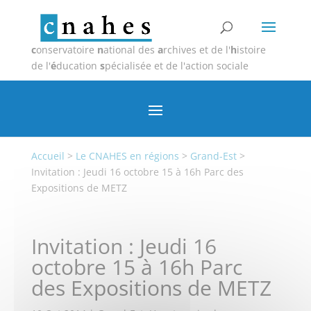
c
onservatoire
n
ational des
a
rchives et de l'
h
istoire
de l'
é
ducation
s
pécialisée et de l'action sociale
Accueil
>
Le CNAHES en régions
>
Grand-Est
>
Invitation : Jeudi 16 octobre 15 à 16h Parc des
Expositions de METZ
Invitation : Jeudi 16
octobre 15 à 16h Parc
des Expositions de METZ