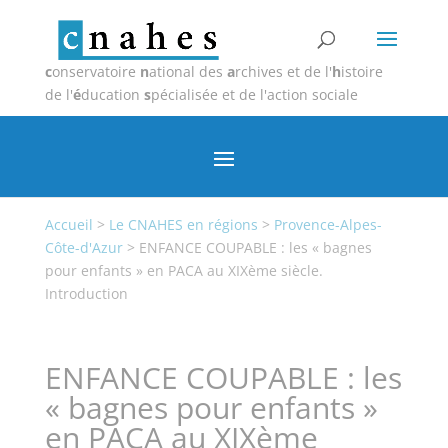
c
onservatoire
n
ational des
a
rchives et de l'
h
istoire
de l'
é
ducation
s
pécialisée et de l'action sociale
Accueil
>
Le CNAHES en régions
>
Provence-Alpes-
Côte-d'Azur
>
ENFANCE COUPABLE : les « bagnes
pour enfants » en PACA au XIXème siècle.
Introduction
ENFANCE COUPABLE : les
« bagnes pour enfants »
en PACA au XIXème