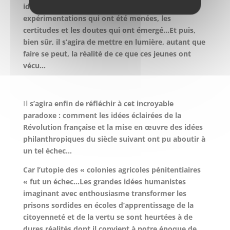
idéologies qui se sont confrontés, les
expérimentations qui ont été menées, les
certitudes et les doutes qui ont émergé…Et puis,
bien sûr, il s’agira de mettre en lumière, autant que
faire se peut, la réalité de ce que ces jeunes ont
vécu…
Il
s’agira enfin de réfléchir à cet incroyable
paradoxe : comment les idées éclairées de la
Révolution française et la mise en œuvre des idées
philanthropiques du siècle suivant ont pu aboutir à
un tel échec…
Car l’utopie des « colonies agricoles pénitentiaires
« fut un échec…Les grandes idées humanistes
imaginant avec enthousiasme transformer les
prisons sordides en écoles d’apprentissage de la
citoyenneté et de la vertu se sont heurtées à de
dures réalités dont il convient à notre époque de