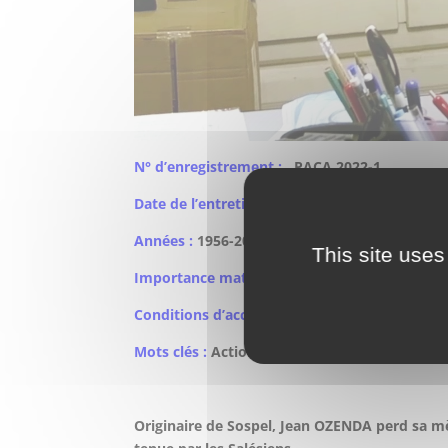
N° d’enregistrement :
PACA 2022-1
Date de l’entretien :
17-12-2021
Années :
1956-2021
This site uses
Importance matérielle :
1 entretien audio- vi
Conditions d’accès :
autorisation du 28 Avril
Mots clés :
Action sociale,
OZENDA; Oncle Paul
Originaire de Sospel, Jean OZENDA perd sa mèr