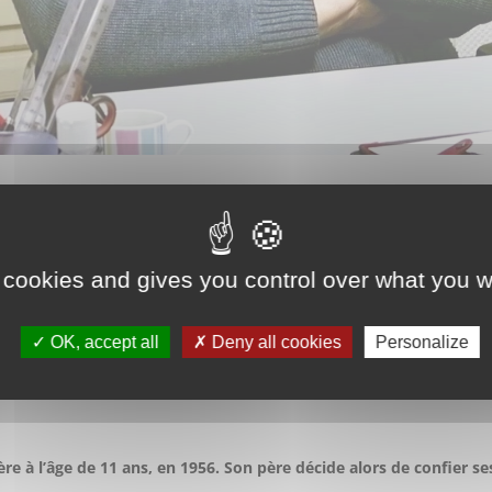
 cookies and gives you control over what you w
suel de 1h et 11mn, 1 retranscription écrite de 14 pages
OK, accept all
Deny all cookies
Personalize
 2022
 ; ACTES; Patronage Saint Pierre ; Fondation de Nice; associatio
e à l’âge de 11 ans, en 1956. Son père décide alors de confier se