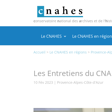
c
onservatoire
n
ational des
a
rchives et de l'
h
ist
Le CNAHES
Le CNAHES en région
Accueil
>
Le CNAHES en régions
>
Provence-Al
Les Entretiens du CNA
10 Fév 2023
|
Provence-Alpes-Côte-d'Azur