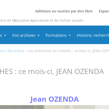
Adhésion ou soutien par don libre
Espac
oire de l'
é
ducation
s
pécialisée et de l'action sociale
s
Vos archives
Formations
Histoire, recherc
pes-Côte-d'Azur
>
Les Entretiens du CNAHES : ce mois-ci, JEAN OZ
HES : ce mois-ci, JEAN OZENDA
Jean OZENDA