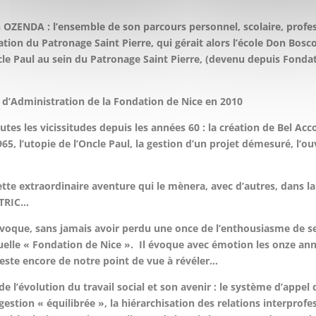
 OZENDA : l’ensemble de son parcours personnel, scolaire, profes
tion du Patronage Saint Pierre, qui gérait alors l’école Don Bosco 
’Oncle Paul au sein du Patronage Saint Pierre, (devenu depuis Fond
il d’Administration de la Fondation de Nice en 2010
s les vicissitudes depuis les années 60 : la création de Bel Acc
65, l’utopie de l’Oncle Paul, la gestion d’un projet démesuré, l’ou
tte extraordinaire aventure qui le mènera, avec d’autres, dans l
NTRIC…
évoque, sans jamais avoir perdu une once de l’enthousiasme de s
actuelle « Fondation de Nice ». Il évoque avec émotion les onze an
 reste encore de notre point de vue à révéler…
de l’évolution du travail social et son avenir : le système d’appel
stion « équilibrée », la hiérarchisation des relations interprofes