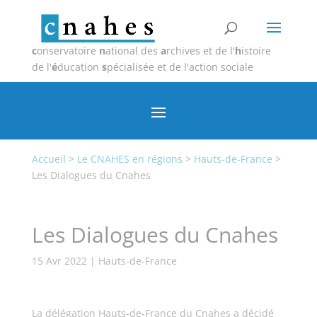
c
onservatoire
n
ational des
a
rchives et de l'
h
istoire
de l'
é
ducation
s
pécialisée et de l'action sociale
Accueil
>
Le CNAHES en régions
>
Hauts-de-France
>
Les Dialogues du Cnahes
Les Dialogues du Cnahes
15 Avr 2022
|
Hauts-de-France
La délégation Hauts-de-France du Cnahes a décidé