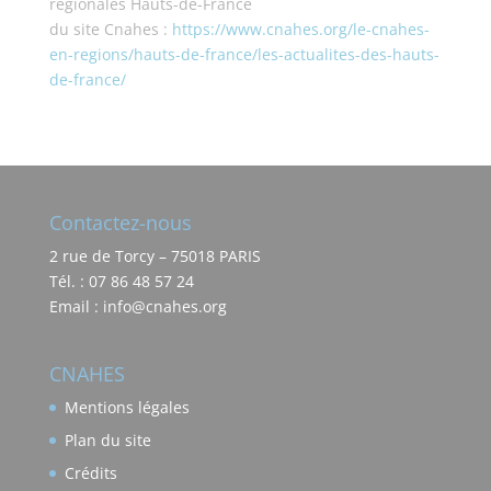
régionales Hauts-de-France
du site Cnahes :
https://www.cnahes.org/le-cnahes-
en-regions/hauts-de-france/les-actualites-des-hauts-
de-france/
Contactez-nous
2 rue de Torcy – 75018 PARIS
Tél. : 07 86 48 57 24
Email : info@cnahes.org
CNAHES
Mentions légales
Plan du site
Crédits