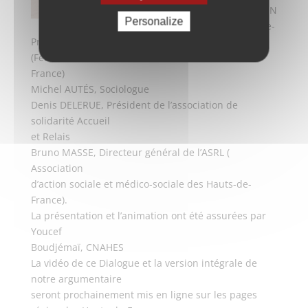
OULIN
Personalize
, Vice-
Président régional de la FAS
(Fédération des acteurs de la solidarité Hauts-de-
France)
Michel AUTÉS, Sociologue
Denis DELERUE, Président de l’association de
solidarité Accueil
et Relais
Bruno MASSE, Directeur général de l’ASRL (
Association
d’action sociale et médico-sociale des Hauts-de-
France).
La présentation et l’animation ont été assurées par
Youcef
Boudjémaï, CNAHES
La vidéo de ce Dialogue et la version intégrale de
notre argumentaire
seront prochainement mis en ligne sur les pages