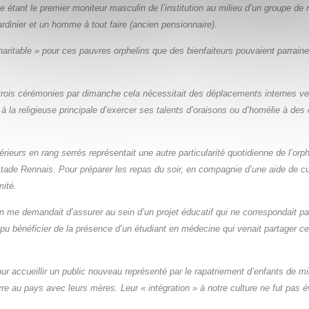
e étant le premier moniteur masculin de l’institution au
milieu d’un groupe de 
ardinier et un homme à tout faire (ancien pensionnaire).
 charitable » pour ces pauvres orphelins que des
bienfaiteurs pouvaient parrain
 trois cérémonies par dimanche cela nécessitait des
déplacements internes ver
t à la religieuse principale d’exercer ses talents d’oraisons ou d’homélie à des
rieurs en rang serrés représentait une autre
particularité quotidienne de l’orp
 Stade Rennais.
Pour préparer les repas du soir, en compagnie d’une aide de cu
mité.
’on me demandait d’assurer au sein d’un projet éducatif
qui ne correspondait pa
 pu bénéficier de la présence d’un étudiant en médecine qui venait partager c
pour accueillir un public nouveau représenté par le
rapatriement d’enfants de mi
vre au pays avec leurs mères. Leur « intégration » à notre culture ne fut pas 