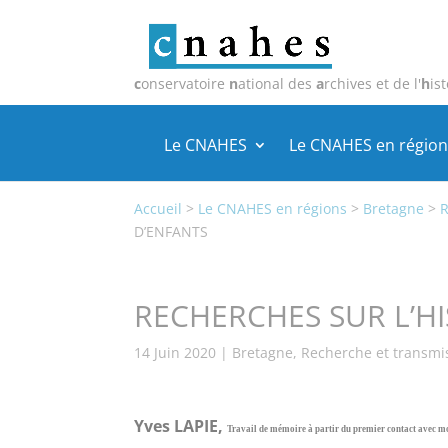
c
onservatoire
n
ational des
a
rchives et de l'
h
ist
Le CNAHES
Le CNAHES en région
Accueil
>
Le CNAHES en régions
>
Bretagne
>
R
D’ENFANTS
RECHERCHES SUR L’H
14 Juin 2020
|
Bretagne
,
Recherche et transmi
Yves LAPIE,
Travail de mémoire à partir du premier contact avec mo