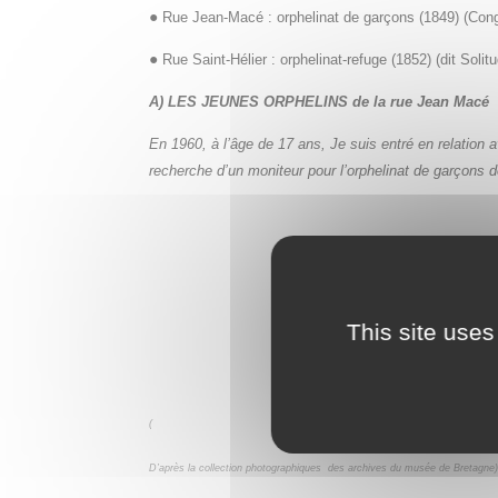
●
Rue Jean-Macé : orphelinat de garçons (1849) (Cong
●
Rue Saint-Hélier : orphelinat-refuge (1852) (dit Soli
A) LES JEUNES ORPHELINS de la rue Jean Macé
En 1960, à l’âge de 17 ans, Je suis entré en relatio
recherche d’un moniteur pour l’orphelinat de garçon
This site uses
(
D’après la collection photographiques des archives du musée de Bretagne