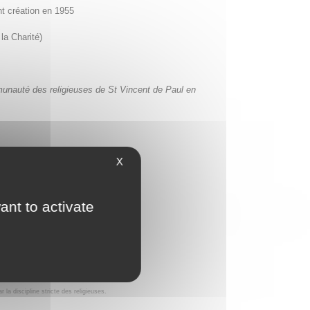
t création en 1955
la Charité)
munauté des religieuses de St Vincent de Paul en
X
ant to activate
la discipline stricte des religieuses.