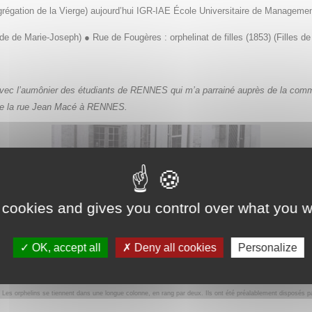
régation de la Vierge) aujourd’hui IGR-IAE
École Universitaire de Managemen
tude de Marie-Joseph) ● Rue de Fougères : orphelinat de filles (1853) (Filles de 
n avec l’aumônier des étudiants de RENNES qui m’a parrainé auprès de la com
s de la rue Jean Macé à RENNES.
 cookies and gives you control over what you w
OK, accept all
Deny all cookies
Personalize
)
Les orphelins se tiennent dans une longue colonne, en rang par deux. Ils ont été préalablement disposés par 