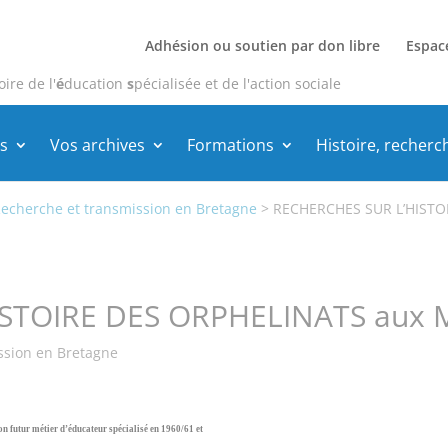
Adhésion ou soutien par don libre
Espac
oire de l'
é
ducation
s
pécialisée et de l'action sociale
s
Vos archives
Formations
Histoire, recherc
echerche et transmission en Bretagne
>
RECHERCHES SUR L’HISTO
ISTOIRE DES ORPHELINATS aux
ssion en Bretagne
n futur métier d’éducateur spécialisé en 1960/61 et