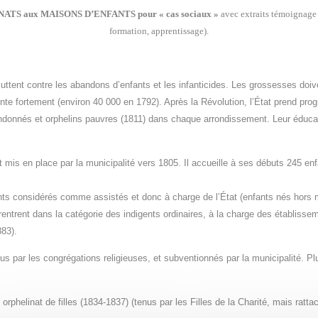
S aux MAISONS D’ENFANTS pour « cas sociaux »
avec extraits témoignage
formation, apprentissage).
 luttent contre les abandons d’enfants et les infanticides. Les grossesses doi
te fortement (environ 40 000 en 1792). Après la Révolution, l’État prend p
andonnés et orphelins pauvres (1811) dans chaque arrondissement. Leur éducat
mis en place par la municipalité vers 1805. Il accueille à ses débuts 245 en
fants considérés comme assistés et donc à charge de l’État (enfants nés hors
entrent dans la catégorie des indigents ordinaires, à la charge des établisse
883).
s par les congrégations religieuses, et subventionnés par la municipalité. Plu
, orphelinat de filles (1834-1837) (tenus par les Filles de la Charité, mais rat