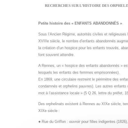
RECHERCHES SUR L’HISTOIRE DES ORPHELINAT
Petite histoire des « ENFANTS ABANDONNÉS »
Sous l’Ancien Régime, autorités civiles et religieuses
XVIIIe siècle, le nombre d’enfants abandonnés augmen
la création d’un hospice pour les enfants trouvés, ab
font souvent attendre.
A Rennes, un « hospice des enfants abandonnés » est 
lesquels les enfants des femmes emprisonnées).
En 1869, une circulaire restreint le périmètre des en
condamnés et orphelins pauvres). Les autres enfants r
mot à l’assistance locale » (5 Q 26, lettre du préfet, 1
Des orphelinats existent à Rennes au XIXe siècle, tenu
XIXe siècle :
●
Rue du Griffon : ouvroir pour filles indigentes (1826)