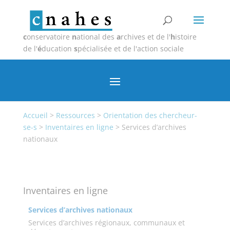
c
onservatoire
n
ational des
a
rchives et de l'
h
istoire
de l'
é
ducation
s
pécialisée et de l'action sociale
Accueil
>
Ressources
>
Orientation des chercheur-
se-s
>
Inventaires en ligne
>
Services d’archives
nationaux
Inventaires en ligne
Services d’archives nationaux
Services d’archives régionaux, communaux et