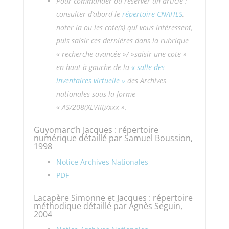
Pour commander ou réserver un article :
consulter d’abord le
répertoire CNAHES
,
noter la ou les cote(s) qui vous intéressent,
puis saisir ces dernières
dans la rubrique
« recherche avancée »/ »saisir une cote »
en haut à gauche de la
« salle des
inventaires virtuelle »
des Archives
nationales sous la forme
« AS/208(XLVIII)/xxx ».
Guyomarc’h Jacques : répertoire
numérique détaillé par Samuel Boussion,
1998
Notice Archives Nationales
PDF
Lacapère Simonne et Jacques : répertoire
méthodique détaillé par Agnès Seguin,
2004