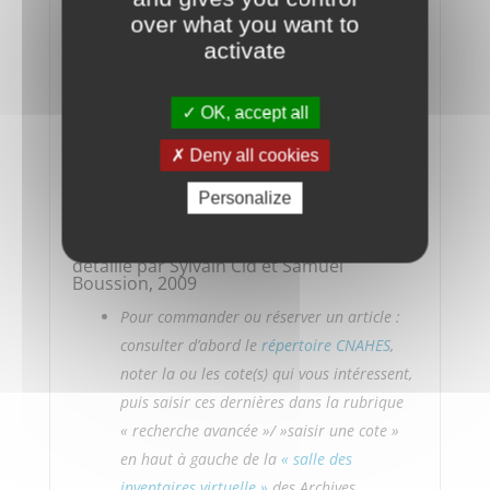
PDF
over what you want to
activate
Fédération Croix-Marine : répertoire
numérique détaillé par Hélène Parisot et
Séverine Sébille, 2003
OK, accept all
Notice Archives Nationales
Deny all cookies
PDF
Personalize
Fédération générale des associations
départementales des Pupilles de l’école
publique (FGPEP) : répertoire numérique
détaillé par Sylvain Cid et Samuel
Boussion, 2009
Pour commander ou réserver un article :
consulter d’abord le
répertoire CNAHES
,
noter la ou les cote(s) qui vous intéressent,
puis saisir ces dernières
dans la rubrique
« recherche avancée »/ »saisir une cote »
en haut à gauche de la
« salle des
inventaires virtuelle »
des Archives