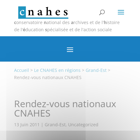
c
onservatoire
n
ational des
a
rchives et de l'
h
istoire
de l'
é
ducation
s
pécialisée et de l'action sociale
Accueil
>
Le CNAHES en régions
>
Grand-Est
>
Rendez-vous nationaux CNAHES
Rendez-vous nationaux
CNAHES
13 Juin 2011
|
Grand-Est
,
Uncategorized