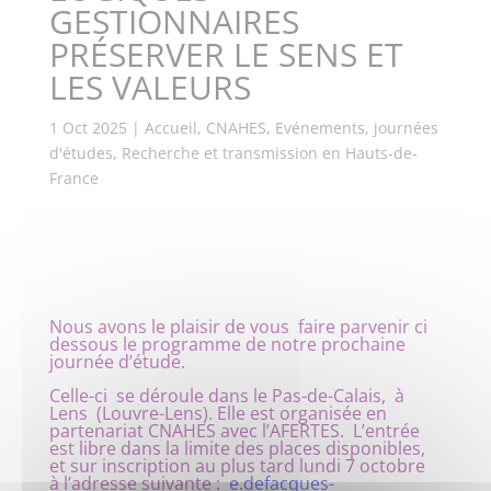
GESTIONNAIRES
PRÉSERVER LE SENS ET
LES VALEURS
1 Oct 2025
|
Accueil
,
CNAHES
,
Evénements, journées
d'études
,
Recherche et transmission en Hauts-de-
France
Nous avons le plaisir de vous faire parvenir ci
dessous le programme de notre prochaine
journée d’étude.
Celle-ci se déroule dans le Pas-de-Calais, à
Lens (Louvre-Lens). Elle est organisée en
partenariat CNAHES avec l’AFERTES. L’entrée
est libre dans la limite des places disponibles,
et sur inscription au plus tard lundi 7 octobre
à l’adresse suivante :
e.defacques-