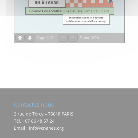
Page
1
/
2
Zoom
100%
Contactez-nous
2 rue de Torcy – 75018 PARIS
Tél. : 07 86 48 57 24
Email : info@cnahes.org