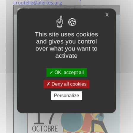
croutelle@afertes.org
Page
1
/
2
Zoom
100%
X
This site uses cookies
and gives you control
over what you want to
activate
OK, accept all
Deny all cookies
Personalize