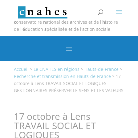
c
onservatoire
n
ational des
a
rchives et de l'
h
istoire
de l'
é
ducation
s
pécialisée et de l'action sociale
Accueil
>
Le CNAHES en régions
>
Hauts-de-France
>
Recherche et transmission en Hauts-de-France
>
17
octobre à Lens TRAVAIL SOCIAL ET LOGIQUES
GESTIONNAIRES PRÉSERVER LE SENS ET LES VALEURS
17 octobre à Lens
TRAVAIL SOCIAL ET
LOGIQUES