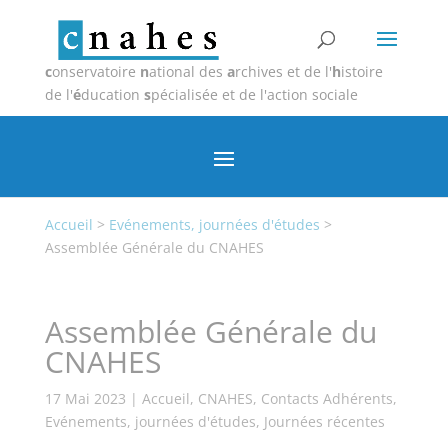
c
onservatoire
n
ational des
a
rchives et de l'
h
istoire
de l'
é
ducation
s
pécialisée et de l'action sociale
Accueil
>
Evénements, journées d'études
>
Assemblée Générale du CNAHES
Assemblée Générale du
CNAHES
17 Mai 2023
|
Accueil
,
CNAHES
,
Contacts Adhérents
,
Evénements, journées d'études
,
Journées récentes