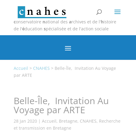
c
onservatoire
n
ational des
a
rchives et de l'
h
istoire
de l'
é
ducation
s
pécialisée et de l'action sociale
Accueil
>
CNAHES
>
Belle-Île, Invitation Au Voyage
par ARTE
Belle-Île, Invitation Au
Voyage par ARTE
28 Jan 2020
|
Accueil
,
Bretagne
,
CNAHES
,
Recherche
et transmission en Bretagne