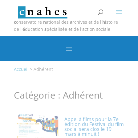
c
onservatoire
n
ational des
a
rchives et de l'
h
istoire
de l'
é
ducation
s
pécialisée et de l'action sociale
Accueil
>
Adhérent
Catégorie :
Adhérent
Appel à films pour la 7e
édition du Festival du film
social sera clos le 19
mars à minuit !