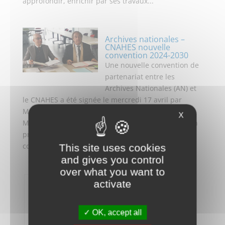
approfondir, enrichir par ses travaux...
Archives nationales –
CNAHES nouvelle
convention 2024-2030
Une nouvelle convention de
partenariat entre les
Archives Nationales (AN) et
le CNAHES a été signée le mercredi 17 avril par
Monsieur Bruno RICARD, Directeur des AN et
X
Monsieur Bernard Heckel, Président du CNAHES, en
présence de Madame Magali Lacousse,
conservatrice...
This site uses cookies
and gives you control
over what you want to
activate
Rapport d’activité
CNAHES Grand Est 2022
Rapport d'activité 2022
OK, accept all
CNAHES Grand...