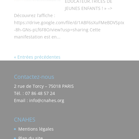
EDUCATEUR.TRICES DE
JEUNES ENFANTS ! » –>
Découvrez l’affiche :
https://drive.google.com/file/d/1ABF6sXuFMeBDVSpIx
-8h-GNs-pLf6F8O/view?usp=sharing Cette
manifestation est en...
« Entrées précédentes
Contactez-nous
2 rue de Torcy – 75018 PARIS
Tél. : 07 86 48 57 24
Email : info@cnahes.org
CNAHES
Mentions légales
Plan du site