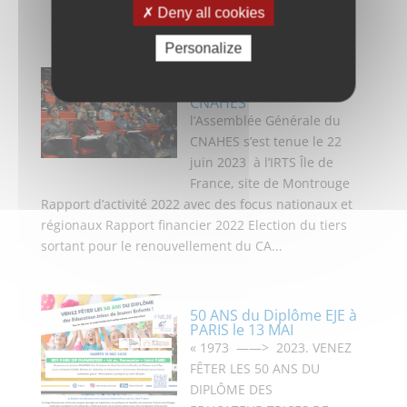
Deny all cookies
Personalize
Assemblée Générale du
CNAHES
l’Assemblée Générale du
CNAHES s’est tenue le 22
juin 2023 à l’IRTS Île de
France, site de Montrouge
Rapport d’activité 2022 avec des focus nationaux et
régionaux Rapport financier 2022 Election du tiers
sortant pour le renouvellement du CA...
50 ANS du Diplôme EJE à
PARIS le 13 MAI
« 1973 ——> 2023. VENEZ
FÊTER LES 50 ANS DU
DIPLÔME DES