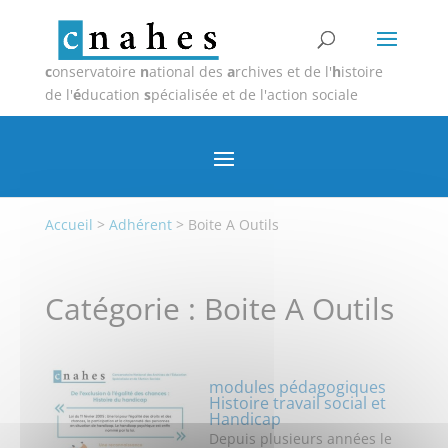
c
onservatoire
n
ational des
a
rchives et de l'
h
istoire
de l'
é
ducation
s
pécialisée et de l'action sociale
Accueil
>
Adhérent
>
Boite A Outils
Catégorie :
Boite A Outils
modules pédagogiques
Histoire travail social et
Handicap
Depuis plusieurs années le