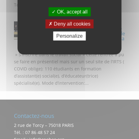
Télécharger le bulletin...
OK, accept all
Deny all cookies
Rentrée des étudiants le
30-09-2020 à l’IRTS de Lille
Personalize
avec la participation de la
délégation régionale du
CNAHES
» S’inscrire dans le travail social » Cette rentrée a pu
se faire en présentiel mais sur un seul site de l’IRTS (
COVID oblige): 110 étudiants en formation
d’assistant(e) social(e), d’éducateur(trice)
spécialisé(e). Mode d’intervention:...
Contactez-nous
2 rue de Torcy – 75018 PARIS
Tél. : 07 86 48 57 24