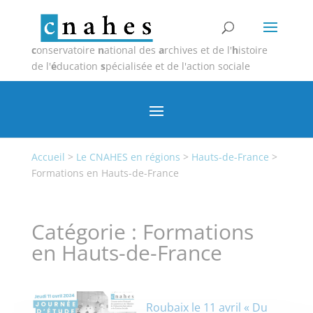
c
onservatoire
n
ational des
a
rchives et de l'
h
istoire
de l'
é
ducation
s
pécialisée et de l'action sociale
Accueil
>
Le CNAHES en régions
>
Hauts-de-France
>
Formations en Hauts-de-France
Catégorie :
Formations
en Hauts-de-France
Roubaix le 11 avril « Du