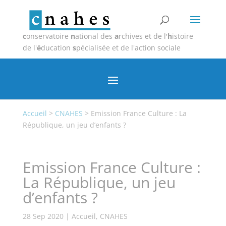
c
onservatoire
n
ational des
a
rchives et de l'
h
istoire
de l'
é
ducation
s
pécialisée et de l'action sociale
Accueil
>
CNAHES
>
Emission France Culture : La
République, un jeu d’enfants ?
Emission France Culture :
La République, un jeu
d’enfants ?
28 Sep 2020
|
Accueil
,
CNAHES