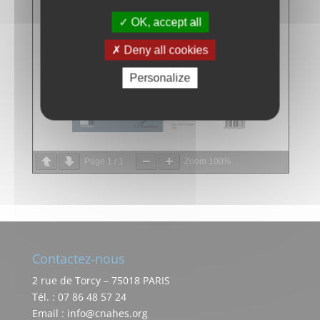
OK, accept all
Deny all cookies
Personalize
Page
1
/
1
Zoom
100%
Contactez-nous
2 rue de Torcy – 75018 PARIS
Tél. : 07 86 48 57 24
Email : info@cnahes.org