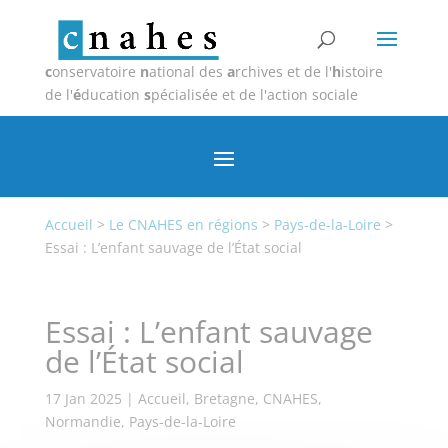
c
onservatoire
n
ational des
a
rchives et de l'
h
istoire
de l'
é
ducation
s
pécialisée et de l'action sociale
Accueil
>
Le CNAHES en régions
>
Pays-de-la-Loire
>
Essai : L’enfant sauvage de l’État social
Essai : L’enfant sauvage
de l’État social
17 Jan 2025
|
Accueil
,
Bretagne
,
CNAHES
,
Normandie
,
Pays-de-la-Loire