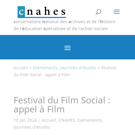
c
onservatoire
n
ational des
a
rchives et de l'
h
istoire
de l'
é
ducation
s
pécialisée et de l'action sociale
Accueil
>
Evénements, journées d'études
>
Festival
du Film Social : appel à Film
Festival du Film Social :
appel à Film
10 Jan 2024
|
Accueil
,
CNAHES
,
Evénements,
journées d'études