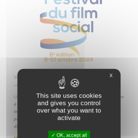
X
Voir le règlement
https://www.festivalfilmsocial.fr/wp-
content/uploads/2023/12/FFS-2024_Re%CC%80glement-Appel-a%CC%80-films.pdf
This site uses cookies
Un des prix :
Le prix
CNAHES_Françoise Tétard
a vocation
and gives you control
à soutenir et récompenser des initiatives originales dans
over what you want to
les domaines de l’enfance, la jeunesse et l’éducation
activate
populaire avec un intérêt particulier archivistique et une
diffusion de l’histoire hors des cercles académiques.
OK, accept all
Merci de suivre la procédure d’inscription