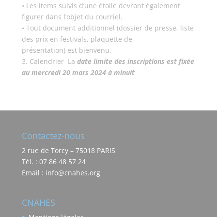
• Les items suivis d’une étoile devront également
figurer dans l’objet du courriel.
• Tout document additionnel (dossier de presse, liste
des prix en festivals, plaquette de
présentation) est bienvenu.
3. Calendrier La
date limite des inscriptions est fixée
au mercredi 20 mars 2024 à minuit
Contactez-nous
2 rue de Torcy – 75018 PARIS
Tél. : 07 86 48 57 24
Email : info@cnahes.org
CNAHES