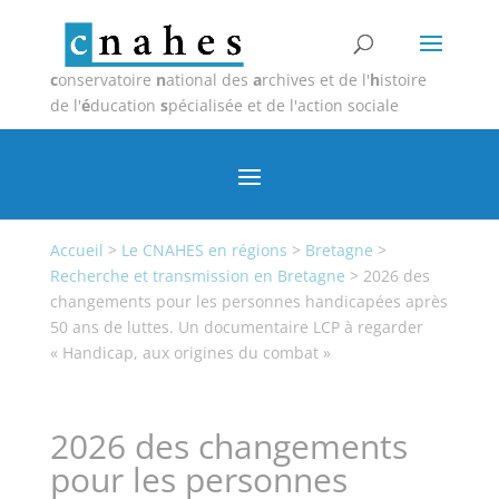
c
onservatoire
n
ational des
a
rchives et de l'
h
istoire
de l'
é
ducation
s
pécialisée et de l'action sociale
Accueil
>
Le CNAHES en régions
>
Bretagne
>
Recherche et transmission en Bretagne
>
2026 des
changements pour les personnes handicapées après
50 ans de luttes. Un documentaire LCP à regarder
« Handicap, aux origines du combat »
2026 des changements
pour les personnes