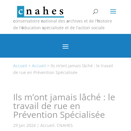
c
onservatoire
n
ational des
a
rchives et de l'
h
istoire
de l'
é
ducation
s
pécialisée et de l'action sociale
Accueil
>
Accueil
>
Ils m’ont jamais lâché : le travail
de rue en Prévention Spécialisée
Ils m’ont jamais lâché : le
travail de rue en
Prévention Spécialisée
29 Jan 2024
|
Accueil
,
CNAHES