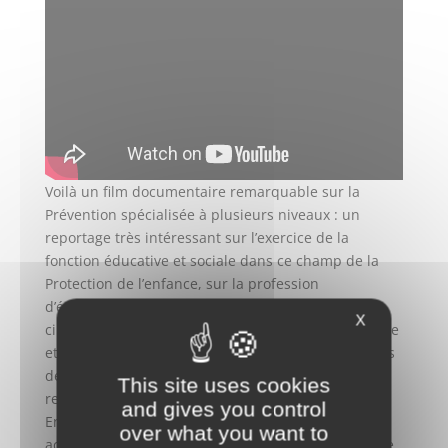
Voilà un film documentaire remarquable sur la
Prévention spécialisée à plusieurs niveaux : un
reportage très intéressant sur l’exercice de la
fonction éducative et sociale dans ce champ de la
Protection de l’enfance, sur la profession
d’éducateur-trice spécialisé-e, de bonne qualité
X
cinématographique Il met en lumière de façon juste
et positive l’essentiel du travail des éducateur-trices
de Prévention spécialisée : la réciprocité de la
This site uses cookies
relation de confiance entre eux-elles et les jeunes.
and gives you control
En la fondant sur l’un des principes de leur
over what you want to
accompagnement éducatif : la libre adhésion. Seule