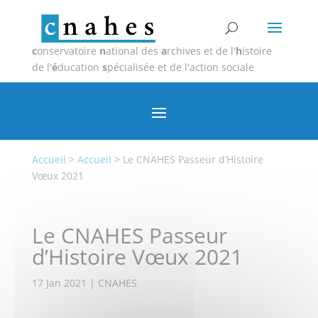
c
onservatoire
n
ational des
a
rchives et de l'
h
istoire
de l'
é
ducation
s
pécialisée et de l'action sociale
Accueil
>
Accueil
>
Le CNAHES Passeur d’Histoire
Vœux 2021
Le CNAHES Passeur
d’Histoire Vœux 2021
17 Jan 2021
|
CNAHES