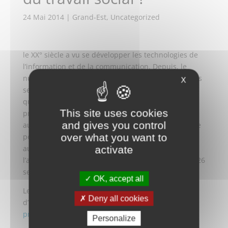
24 Mai 2014
|
Grand-Est
,
Uncategorized
le XX° siècle a vu se développer les technologies de
l’information et de la communication. Depuis, le
numérique gagne en puissance et s’impose dans les
X
secteurs sociaux et médico-sociaux. Mais qu’est-ce
que ces technologies apportent aux usagers et aux
This site uses cookies
professionnels du travail social ? Comment peser
and gives you control
auprès des concepteurs et de l’industrie numérique
over what you want to
pour obtenir des produits correspondant au mieux
aux attentes des usagers et des professionnels de
activate
l’action sociale ? C’est l’enjeu du colloque des 25 et 26
septembre 2014 au Palais de l’Europe de MENTON.
OK, accept all
Le dépliant du colloque comportant le bulletin
Deny all cookies
d’inscription est ici en téléchargement :
GEPSo
programme colloque Menton 25-26sept14
Personalize