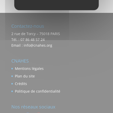
Contactez-nous
2 rue de Torcy – 75018 PARIS
Tél. : 07 86 48 57 24
Email : info@cnahes.org
CNAHES
Mentions légales
Plan du site
Crédits
Politique de confidentialité
Nos réseaux sociaux