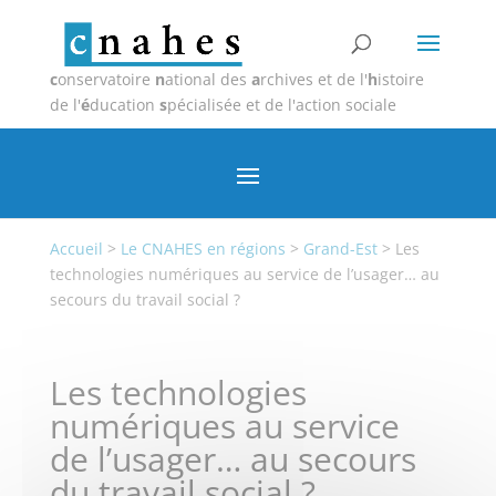
c
onservatoire
n
ational des
a
rchives et de l'
h
istoire
de l'
é
ducation
s
pécialisée et de l'action sociale
Accueil
>
Le CNAHES en régions
>
Grand-Est
>
Les
technologies numériques au service de l’usager… au
secours du travail social ?
Les technologies
numériques au service
de l’usager… au secours
du travail social ?